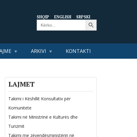
SHQIP
ENGLISH
SRPSKI
Search Button
Search
for:
AJME
ARKIVI
KONTAKTI
LAJMET
Takimi i Këshillit Konsultativ për
Komunitete
Takimi në Ministrinë e Kulturës dhe
Turizmit
Takimi me zëvendësministërin në