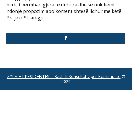
mirë, i përmban gjërat e duhura dhe se nuk kemi
ndonjë propozim apo koment shtesë lidhur me këtë
Projekt Strategji.
ZYRA E PRESIDENTES – Këshilli Konsultativ për Komunitete
©
2026