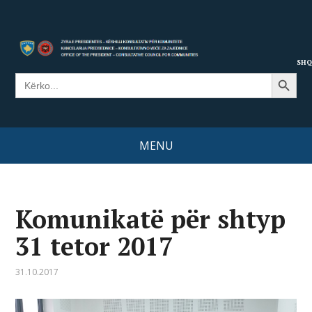
SHQ
Search Button
Search
for:
MENU
Komunikatë për shtyp
31 tetor 2017
31.10.2017