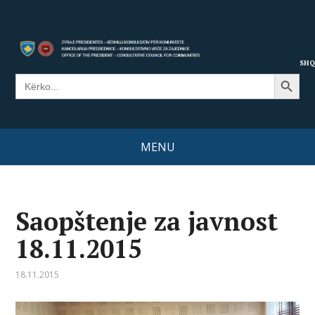
SHQ
Search Button
Search
for:
MENU
Saopštenje za javnost
18.11.2015
18.11.2015