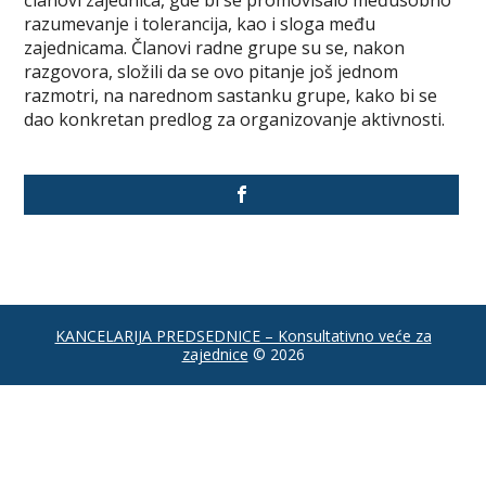
članovi zajednica, gde bi se promovisalo međusobno
razumevanje i tolerancija, kao i sloga među
zajednicama. Članovi radne grupe su se, nakon
razgovora, složili da se ovo pitanje još jednom
razmotri, na narednom sastanku grupe, kako bi se
dao konkretan predlog za organizovanje aktivnosti.
KANCELARIJA PREDSEDNICE – Konsultativno veće za
zajednice
© 2026