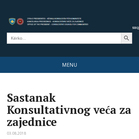
SHQ
Search Button
Search
for:
MENU
Sastanak
Konsultativnog veća za
zajednice
03.08.2018