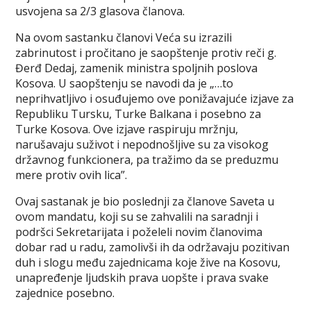
usvojena sa 2/3 glasova članova.
Na ovom sastanku članovi Veća su izrazili
zabrinutost i pročitano je saopštenje protiv reči g.
Đerđ Dedaj, zamenik ministra spoljnih poslova
Kosova. U saopštenju se navodi da je „…to
neprihvatljivo i osuđujemo ove ponižavajuće izjave za
Republiku Tursku, Turke Balkana i posebno za
Turke Kosova. Ove izjave raspiruju mržnju,
narušavaju suživot i nepodnošljive su za visokog
državnog funkcionera, pa tražimo da se preduzmu
mere protiv ovih lica”.
Ovaj sastanak je bio poslednji za članove Saveta u
ovom mandatu, koji su se zahvalili na saradnji i
podršci Sekretarijata i poželeli novim članovima
dobar rad u radu, zamolivši ih da održavaju pozitivan
duh i slogu među zajednicama koje žive na Kosovu,
unapređenje ljudskih prava uopšte i prava svake
zajednice posebno.