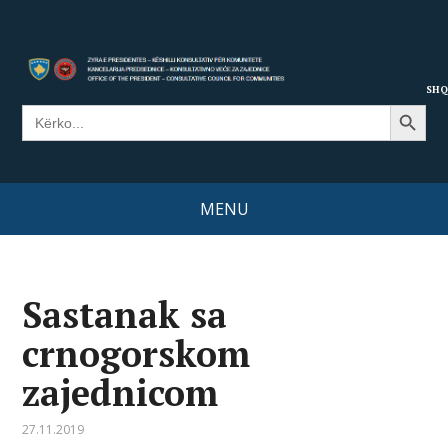
SHQ
Search Button
Search
for:
MENU
Sastanak sa
crnogorskom
zajednicom
27.11.2019