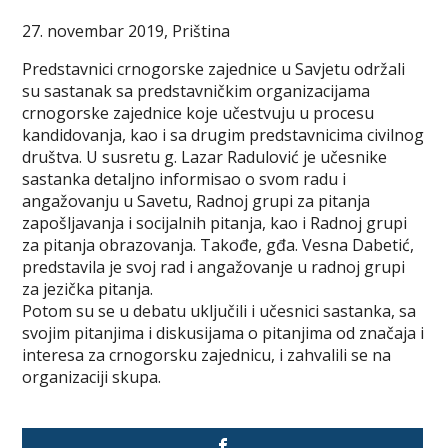
27. novembar 2019, Priština
Predstavnici crnogorske zajednice u Savjetu održali
su sastanak sa predstavničkim organizacijama
crnogorske zajednice koje učestvuju u procesu
kandidovanja, kao i sa drugim predstavnicima civilnog
društva. U susretu g. Lazar Radulović je učesnike
sastanka detaljno informisao o svom radu i
angažovanju u Savetu, Radnoj grupi za pitanja
zapošljavanja i socijalnih pitanja, kao i Radnoj grupi
za pitanja obrazovanja. Takođe, gđa. Vesna Dabetić,
predstavila je svoj rad i angažovanje u radnoj grupi
za jezička pitanja.
Potom su se u debatu uključili i učesnici sastanka, sa
svojim pitanjima i diskusijama o pitanjima od značaja i
interesa za crnogorsku zajednicu, i zahvalili se na
organizaciji skupa.