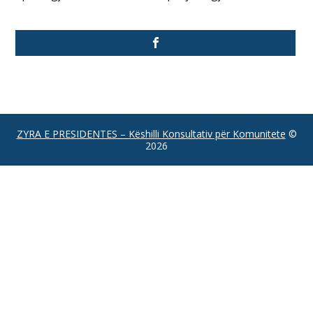
ZYRA E PRESIDENTES – Këshilli Konsultativ për Komunitete
©
2026