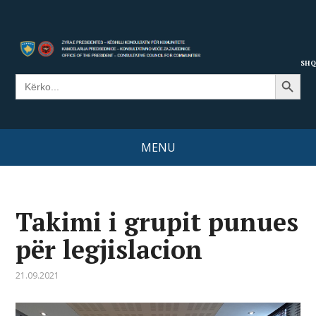
SHQ
Search Button
Search
for:
MENU
Takimi i grupit punues
për legjislacion
21.09.2021