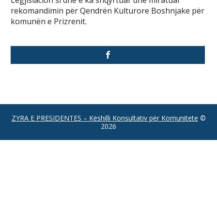
Legjislacion si dhe e ka shqyrtuar dhe miratuar
rekomandimin për Qendrën Kulturore Boshnjake për
komunën e Prizrenit.
ZYRA E PRESIDENTES – Këshilli Konsultativ për Komunitete
©
2026