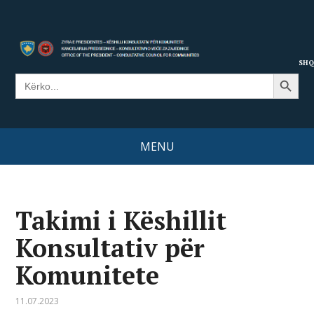
SHQ
Search Button
Search
for:
MENU
Takimi i Këshillit
Konsultativ për
Komunitete
11.07.2023