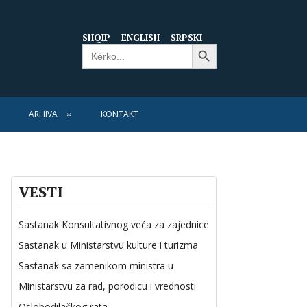
SHQIP
ENGLISH
SRPSKI
Search Button
Search
for:
ARHIVA
KONTAKT
VESTI
Sastanak Konsultativnog veća za zajednice
Sastanak u Ministarstvu kulture i turizma
Sastanak sa zamenikom ministra u
Ministarstvu za rad, porodicu i vrednosti
Oslobodilačkog rata