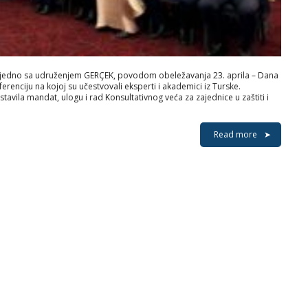
, zajedno sa udruženjem GERÇEK, povodom obeležavanja 23. aprila – Dana
renciju na kojoj su učestvovali eksperti i akademici iz Turske.
tavila mandat, ulogu i rad Konsultativnog veća za zajednice u zaštiti i
Read more