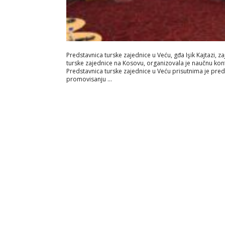
Predstavnica turske zajednice u Veću, gđa Işik Kajtazi
turske zajednice na Kosovu, organizovala je naučnu konfe
Predstavnica turske zajednice u Veću prisutnima je preds
promovisanju …