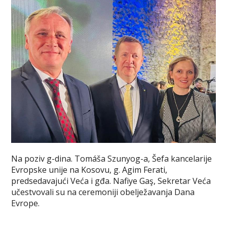
Na poziv g-dina. Tomáša Szunyog-a, Šefa kancelarije
Evropske unije na Kosovu, g. Agim Ferati,
predsedavajući Veća i gđa. Nafiye Gaş, Sekretar Veća
učestvovali su na ceremoniji obelježavanja Dana
Evrope.