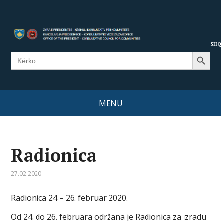
SHQ
Search Button
Search
for:
MENU
Radionica
27.02.2020
Radionica 24 – 26. februar 2020.
Od 24. do 26. februara održana je Radionica za izradu