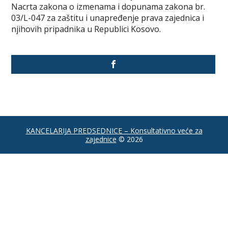
Nacrta zakona o izmenama i dopunama zakona br.
03/L-047 za zaštitu i unapređenje prava zajednica i
njihovih pripadnika u Republici Kosovo.
KANCELARIJA PREDSEDNICE – Konsultativno veće za
zajednice
© 2026