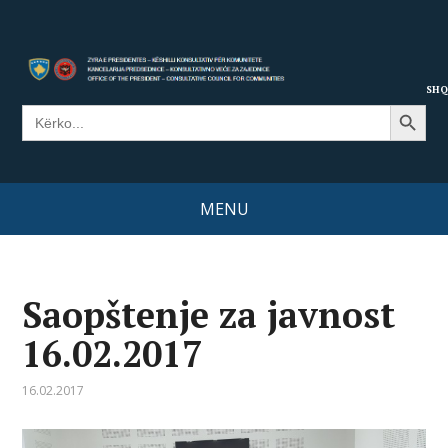
SHQ
Search Button
Search
for:
MENU
Saopštenje za javnost
16.02.2017
16.02.2017