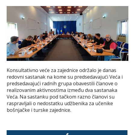
Konsultativno veće za zajednice održalo je danas
redovni sastanak na kome su predsedavajući Veća i
predsedavajući radnih grupa obavestili članove o
realizovanim aktivnostima između dva sastanaka
Veća. Na sastanku pod tačkom razno članovi su
raspravljali o nedostatku udžbenika za učenike
bošnjačke i turske zajednice.