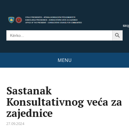
SHQ
Search Button
Search
for:
MENU
Sastanak
Konsultativnog veća za
zajednice
27.09.2024