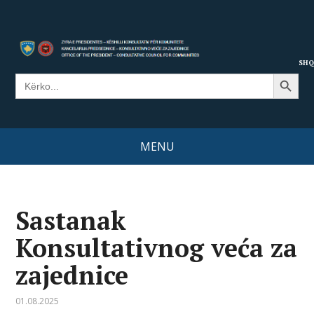
SHQ
Search Button
Search
for:
MENU
Sastanak
Konsultativnog veća za
zajednice
01.08.2025