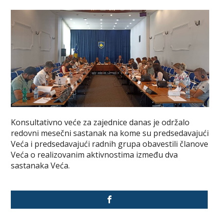
Konsultativno veće za zajednice danas je održalo
redovni mesečni sastanak na kome su predsedavajući
Veća i predsedavajući radnih grupa obavestili članove
Veća o realizovanim aktivnostima između dva
sastanaka Veća.