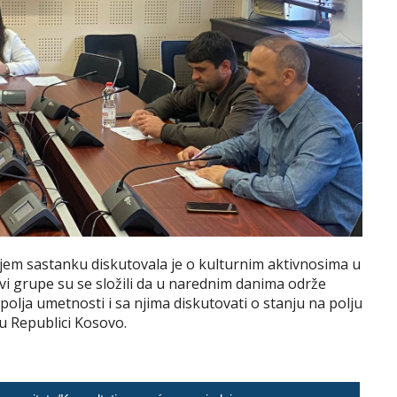
jem sastanku diskutovala je o kulturnim aktivnosima u
vi grupe su se složili da u narednim danima održe
polja umetnosti i sa njima diskutovati o stanju na polju
 u Republici Kosovo.