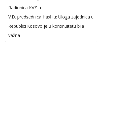
Radionica KVZ-a
V.D. predsednica Haxhiu: Uloga zajednica u
Republici Kosovo je u kontinuitetu bila
važna