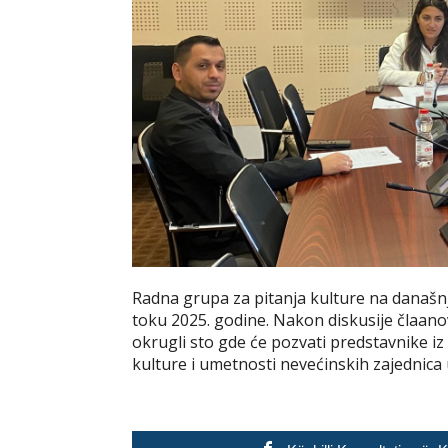
Radna grupa za pitanja kulture na današn
toku 2025. godine. Nakon diskusije člaano
okrugli sto gde će pozvati predstavnike iz 
kulture i umetnosti nevećinskih zajednica