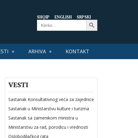
SHQIP
ENGLISH
SRPSKI
Search Button
Search
for:
ESTI
ARHIVA
KONTAKT
VESTI
Sastanak Konsultativnog veća za zajednice
Sastanak u Ministarstvu kulture i turizma
Sastanak sa zamenikom ministra u
Ministarstvu za rad, porodicu i vrednosti
Oslobodilačkog rata