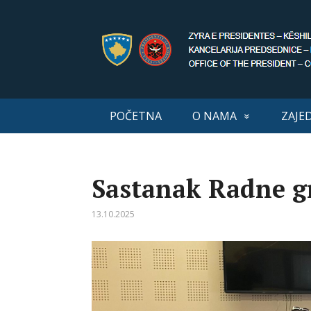
POČETNA
O NAMA
ZAJE
Sastanak Radne gr
13.10.2025