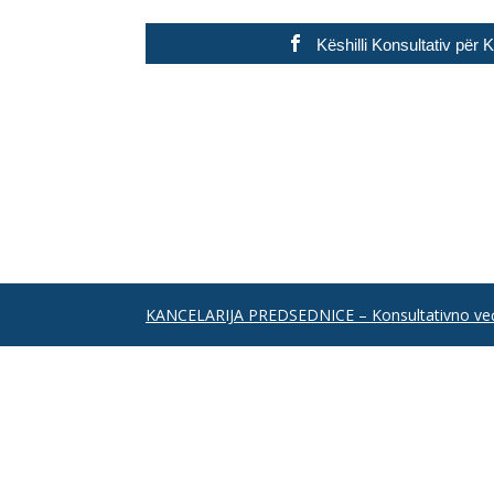
Këshilli Konsultativ për
KANCELARIJA PREDSEDNICE – Konsultativno već