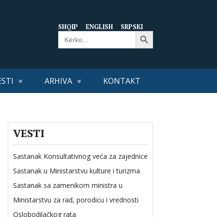
SHQIP
ENGLISH
SRPSKI
Search Button
Search
for:
ESTI
ARHIVA
KONTAKT
VESTI
Sastanak Konsultativnog veća za zajednice
Sastanak u Ministarstvu kulture i turizma
Sastanak sa zamenikom ministra u
Ministarstvu za rad, porodicu i vrednosti
Oslobodilačkog rata