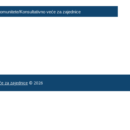
 Komunitete/Konsultativno veće za zajednice
e za zajednice
© 2026