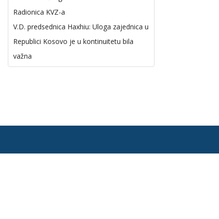
Radionica KVZ-a
V.D. predsednica Haxhiu: Uloga zajednica u
Republici Kosovo je u kontinuitetu bila
važna