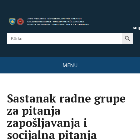
SHQ
Search Button
Search
for:
MENU
Sastanak radne grupe
za pitanja
zapošljavanja i
socijalna pitanja