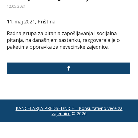
12.05.2021
11. maj 2021, Priština
Radna grupa za pitanja zapošljavanja i socijalna
pitanja, na današnjem sastanku, razgovarala je o
paketima oporavka za nevećinske zajednice.
KANCELARIJA PREDSEDNICE – Konsultativno veće za
zajednice
© 2026