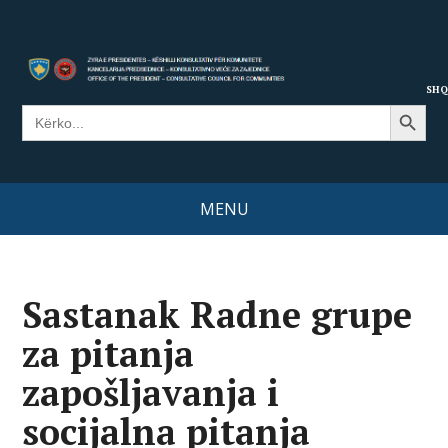
SHQ
Search Button
Search
for:
MENU
Sastanak Radne grupe
za pitanja
zapošljavanja i
socijalna pitanja