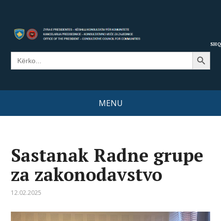
SHQ
Search Button
Search
for:
MENU
Sastanak Radne grupe
za zakonodavstvo
12.02.2025