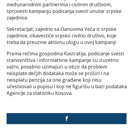
međunarodnim partnerima i civilnim društvom,
sprovesti kampanju podizanja svesti unutar srpske
zajednice.
Sekretarijat, zajedno sa članovima Veća iz srpske
zajednice, obavestiće srpsko civilno društvo, koje
treba da preuzme aktivnu ulogu u ovoj kampanji.
Prema rečima gospodina Kastratija, podizanje svesti
stanovništva i informativne kampanje su izuzetno
važni, posebno uzimajući u obzir da problem
neisplate dečjih dodataka može se proširi i na
neisplatu penzija za one građane koji nisu
učestvovali u popisu i koji ne figurišu u bazi podataka
Agencije za statistiku Kosova.