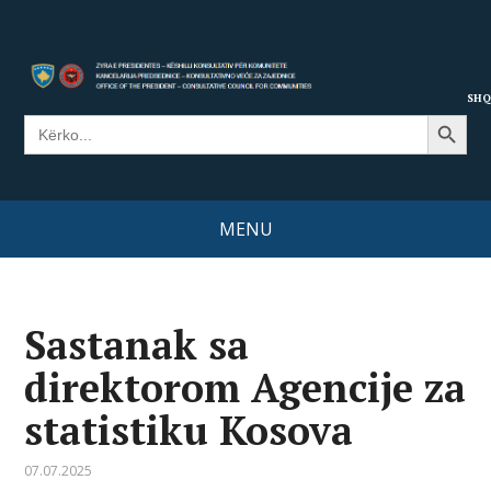
SHQ
Search Button
Search
for:
MENU
Sastanak sa
direktorom Agencije za
statistiku Kosova
07.07.2025