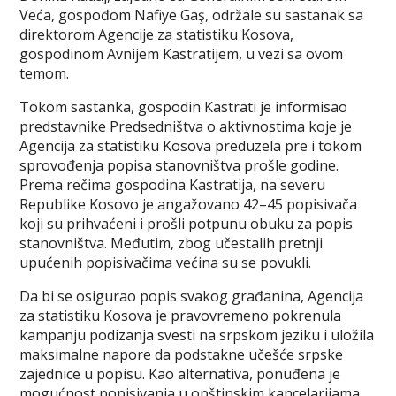
Veća, gospođom Nafiye Gaş, održale su sastanak sa
direktorom Agencije za statistiku Kosova,
gospodinom Avnijem Kastratijem, u vezi sa ovom
temom.
Tokom sastanka, gospodin Kastrati je informisao
predstavnike Predsedništva o aktivnostima koje je
Agencija za statistiku Kosova preduzela pre i tokom
sprovođenja popisa stanovništva prošle godine.
Prema rečima gospodina Kastratija, na severu
Republike Kosovo je angažovano 42–45 popisivača
koji su prihvaćeni i prošli potpunu obuku za popis
stanovništva. Međutim, zbog učestalih pretnji
upućenih popisivačima većina su se povukli.
Da bi se osigurao popis svakog građanina, Agencija
za statistiku Kosova je pravovremeno pokrenula
kampanju podizanja svesti na srpskom jeziku i uložila
maksimalne napore da podstakne učešće srpske
zajednice u popisu. Kao alternativa, ponuđena je
mogućnost popisivanja u opštinskim kancelarijama