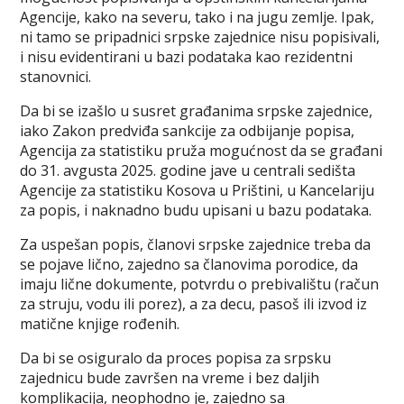
Agencije, kako na severu, tako i na jugu zemlje. Ipak,
ni tamo se pripadnici srpske zajednice nisu popisivali,
i nisu evidentirani u bazi podataka kao rezidentni
stanovnici.
Da bi se izašlo u susret građanima srpske zajednice,
iako Zakon predviđa sankcije za odbijanje popisa,
Agencija za statistiku pruža mogućnost da se građani
do 31. avgusta 2025. godine jave u centrali sedišta
Agencije za statistiku Kosova u Prištini, u Kancelariju
za popis, i naknadno budu upisani u bazu podataka.
Za uspešan popis, članovi srpske zajednice treba da
se pojave lično, zajedno sa članovima porodice, da
imaju lične dokumente, potvrdu o prebivalištu (račun
za struju, vodu ili porez), a za decu, pasoš ili izvod iz
matične knjige rođenih.
Da bi se osiguralo da proces popisa za srpsku
zajednicu bude završen na vreme i bez daljih
komplikacija, neophodno je, zajedno sa