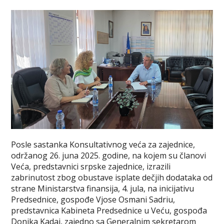
Posle sastanka Konsultativnog veća za zajednice,
održanog 26. juna 2025. godine, na kojem su članovi
Veća, predstavnici srpske zajednice, izrazili
zabrinutost zbog obustave isplate dečjih dodataka od
strane Ministarstva finansija, 4. jula, na inicijativu
Predsednice, gospođe Vjose Osmani Sadriu,
predstavnica Kabineta Predsednice u Veću, gospođa
Donika Kadaj, zajedno sa Generalnim sekretarom