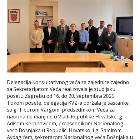
Delegacija Konsultativnog veća za zajednice zajedno
sa Sekretarijatom Veća realizovala je studijsku
posetu Zagrebu od 16. do 20. septembra 2025.
Tokom posete, delegacija KVZ-a održala je sastanke
sa g. Tiborom Vargom, predsednikom Veća za
nacionalne manjine u Vladi Republike Hrvatske, g.
Adisom Keranovićem, predsednikom Nacionalnog
veća Bošnjaka u Republici Hrvatskoj i g. Samirom
Avdagićem, sekretarom Nacionalnog veća Bošnjaka u