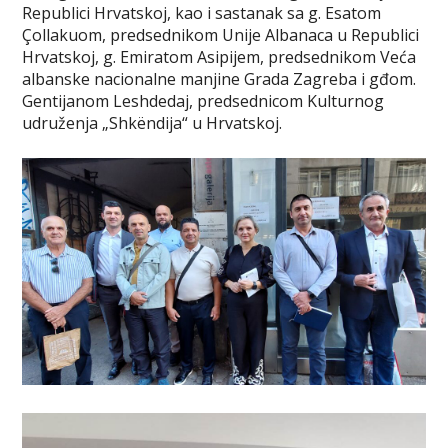
Republici Hrvatskoj, kao i sastanak sa g. Esatom
Çollakuom, predsednikom Unije Albanaca u Republici
Hrvatskoj, g. Emiratom Asipijem, predsednikom Veća
albanske nacionalne manjine Grada Zagreba i gđom.
Gentijanom Leshdedaj, predsednicom Kulturnog
udruženja „Shkëndija“ u Hrvatskoj.