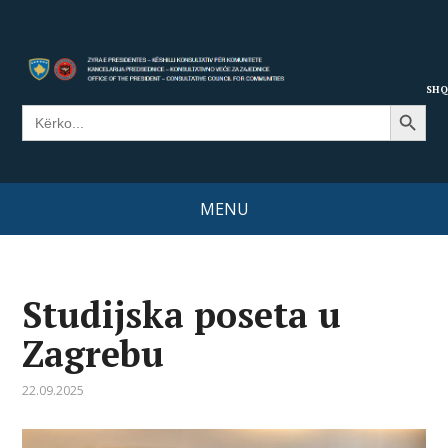
SHQ
Search Button
Search
for:
MENU
Studijska poseta u
Zagrebu
22.09.2025