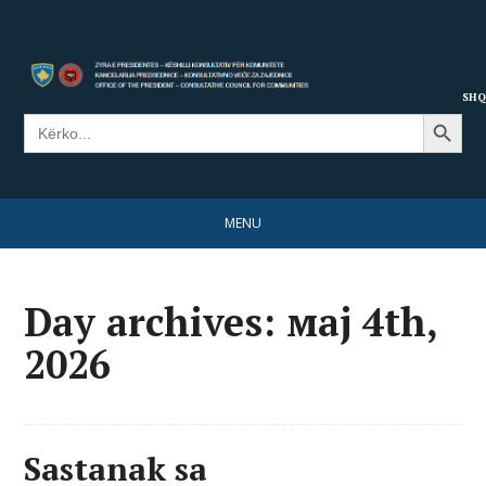
SHQ
Search Button
Search
for:
MENU
Day archives: мај 4th,
2026
Sastanak sa