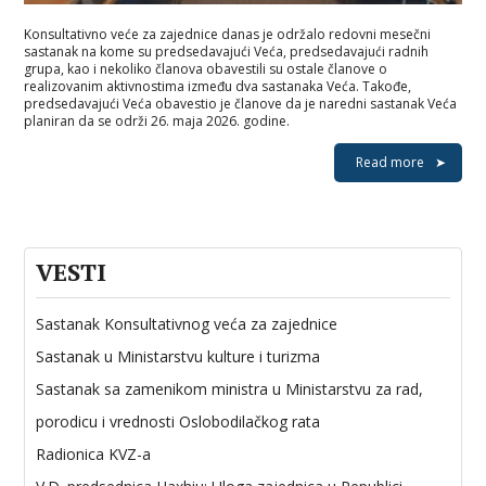
Konsultativno veće za zajednice danas je održalo redovni mesečni
sastanak na kome su predsedavajući Veća, predsedavajući radnih
grupa, kao i nekoliko članova obavestili su ostale članove o
realizovanim aktivnostima između dva sastanaka Veća. Takođe,
predsedavajući Veća obavestio je članove da je naredni sastanak Veća
planiran da se održi 26. maja 2026. godine.
Read more
VESTI
Sastanak Konsultativnog veća za zajednice
Sastanak u Ministarstvu kulture i turizma
Sastanak sa zamenikom ministra u Ministarstvu za rad,
porodicu i vrednosti Oslobodilačkog rata
Radionica KVZ-a