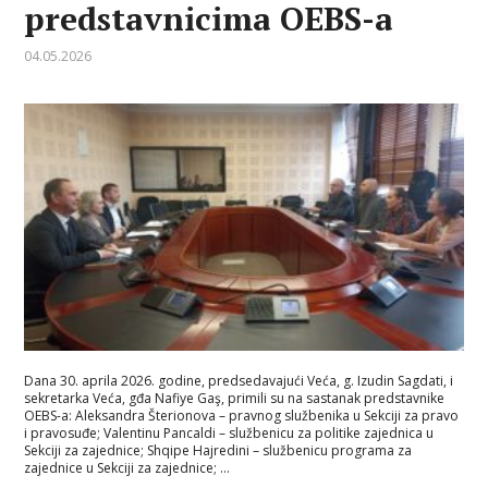
predstavnicima OEBS-a
04.05.2026
Dana 30. aprila 2026. godine, predsedavajući Veća, g. Izudin Sagdati, i
sekretarka Veća, gđa Nafiye Gaş, primili su na sastanak predstavnike
OEBS-a: Aleksandra Šterionova – pravnog službenika u Sekciji za pravo
i pravosuđe; Valentinu Pancaldi – službenicu za politike zajednica u
Sekciji za zajednice; Shqipe Hajredini – službenicu programa za
zajednice u Sekciji za zajednice; …