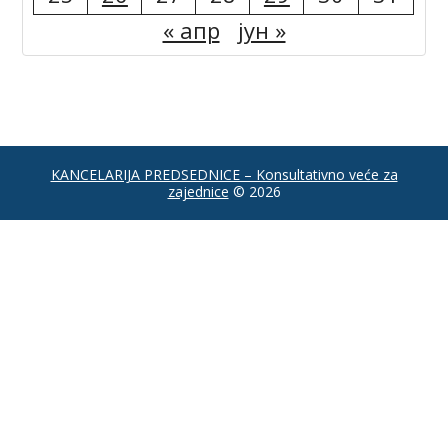
« апр
јун »
KANCELARIJA PREDSEDNICE – Konsultativno veće za
zajednice
© 2026