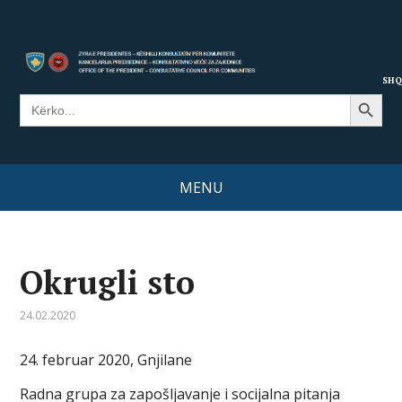
SHQ
Search Button
Search
for:
MENU
Okrugli sto
24.02.2020
24. februar 2020, Gnjilane
Radna grupa za zapošljavanje i socijalna pitanja