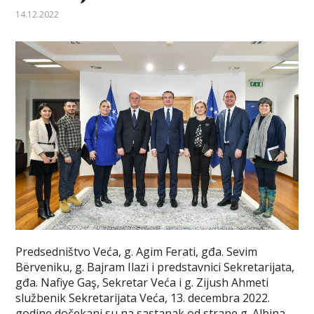
14.12.2022
Predsedništvo Veća, g. Agim Ferati, gđa. Sevim
Bërveniku, g. Bajram Ilazi i predstavnici Sekretarijata,
gđa. Nafiye Gaş, Sekretar Veća i g. Zijush Ahmeti
službenik Sekretarijata Veća, 13. decembra 2022.
godine dočekani su na sastanak od strane g. Albina