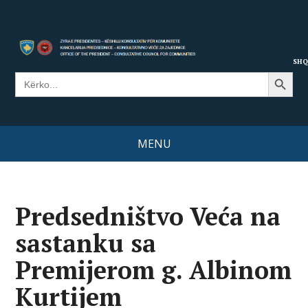
SHQ
Search Button
Search
for:
MENU
Predsedništvo Veća na
sastanku sa
Premijerom g. Albinom
Kurtijem