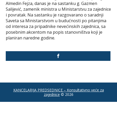
Almedin Fejza, danas je na sastanku g. Gazmen
Salijević, zamenik ministra u Ministarstvu za zajednice
i povratak. Na sastanku je razgovarano o saradnji
Saveta sa Ministarstvom u budućnosti po pitanjima
od interesa za pripadnike nevećinskih zajednica, sa
posebnim akcentom na popis stanovništva koji je
planiran naredne godine.
KANCELARIJA PREDSEDNICE – Konsultativno veće za
zajednice
© 2026