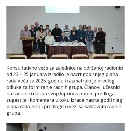
Konsultativno veće za zajednice na održanoj radionici
od 23 – 25 januara izradilo je nacrt godišnjeg plana
rada Veća za 2025. godinu i razmatralo je predlog
odluke za formiranje radnih grupa. Članovi, učesnici
na radionici dali su svoj doprinos putem predloga,
sugestija i komentara u toku izrade nacrta godišnjeg
plana rada, kao i predloge u vezi sa sastavom radnih
grupa.