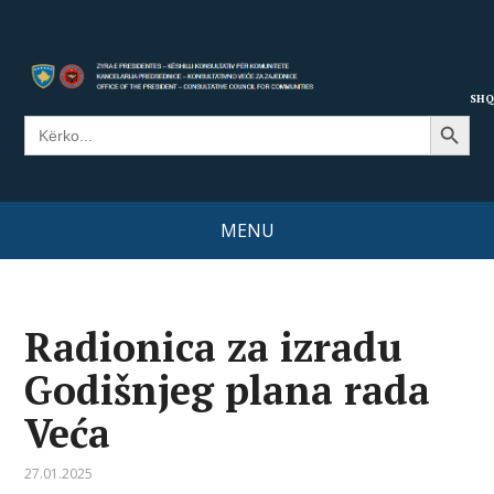
SHQ
Search Button
Search
for:
MENU
Radionica za izradu
Godišnjeg plana rada
Veća
27.01.2025