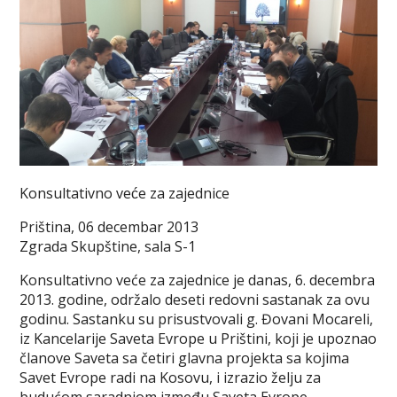
Konsultativno veće za zajednice
Priština, 06 decembar 2013
Zgrada Skupštine, sala S-1
Konsultativno veće za zajednice je danas, 6. decembra
2013. godine, održalo deseti redovni sastanak za ovu
godinu. Sastanku su prisustvovali g. Đovani Mocareli,
iz Kancelarije Saveta Evrope u Prištini, koji je upoznao
članove Saveta sa četiri glavna projekta sa kojima
Savet Evrope radi na Kosovu, i izrazio želju za