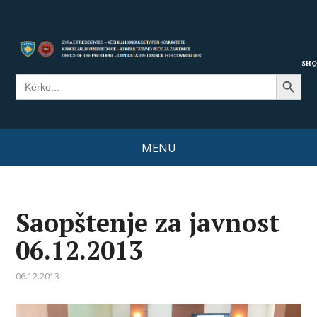
SHQ
Search Button
Search
for:
MENU
Saopštenje za javnost
06.12.2013
06.12.2013