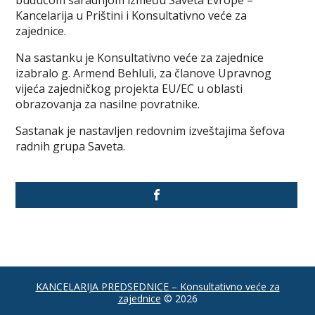
budućom saradnjom između Saveta Evrope –
Kancelarija u Prištini i Konsultativno veće za
zajednice.
Na sastanku je Konsultativno veće za zajednice
izabralo g. Armend Behluli, za članove Upravnog
vijeća zajedničkog projekta EU/EC u oblasti
obrazovanja za nasilne povratnike.
Sastanak je nastavljen redovnim izveštajima šefova
radnih grupa Saveta.
KANCELARIJA PREDSEDNICE – Konsultativno veće za
zajednice
© 2026