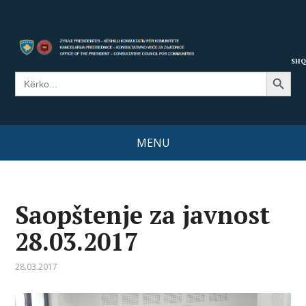
SHQ
Search Button
Search
for:
MENU
Saopštenje za javnost
28.03.2017
28.03.2017