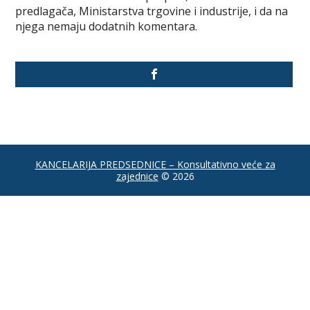
predlagača, Ministarstva trgovine i industrije, i da na
njega nemaju dodatnih komentara.
KANCELARIJA PREDSEDNICE – Konsultativno veće za
zajednice
© 2026