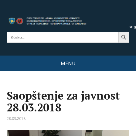
SHQ
Search Button
Search
for:
MENU
Saopštenje za javnost
28.03.2018
28.03.2018