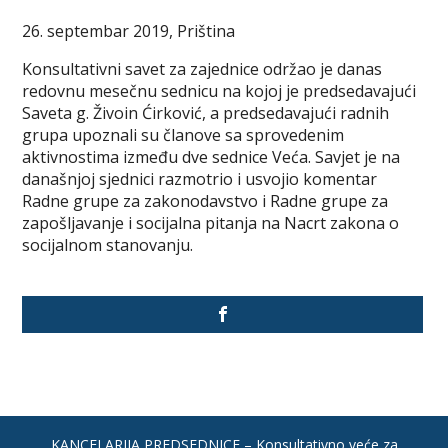
26. septembar 2019, Priština
Konsultativni savet za zajednice održao je danas
redovnu mesečnu sednicu na kojoj je predsedavajući
Saveta g. Živoin Ćirković, a predsedavajući radnih
grupa upoznali su članove sa sprovedenim
aktivnostima između dve sednice Veća. Savjet je na
današnjoj sjednici razmotrio i usvojio komentar
Radne grupe za zakonodavstvo i Radne grupe za
zapošljavanje i socijalna pitanja na Nacrt zakona o
socijalnom stanovanju.
KANCELARIJA PREDSEDNICE – Konsultativno veće za