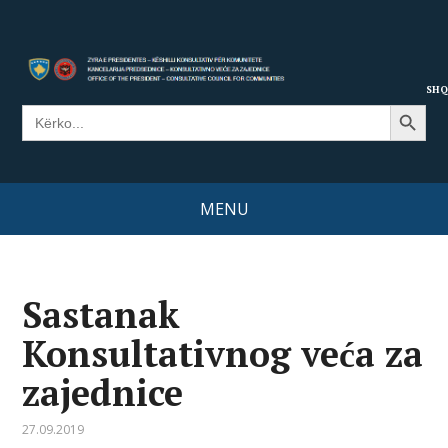
SHQ
Search Button
Search
for:
MENU
Sastanak
Konsultativnog veća za
zajednice
27.09.2019