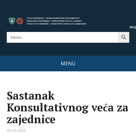
SHQ
Search Button
Search
for:
MENU
Sastanak
Konsultativnog veća za
zajednice
25.02.2022