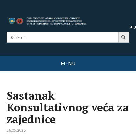
SHQ
Search Button
Search
for:
MENU
Sastanak
Konsultativnog veća za
zajednice
26.05.2026