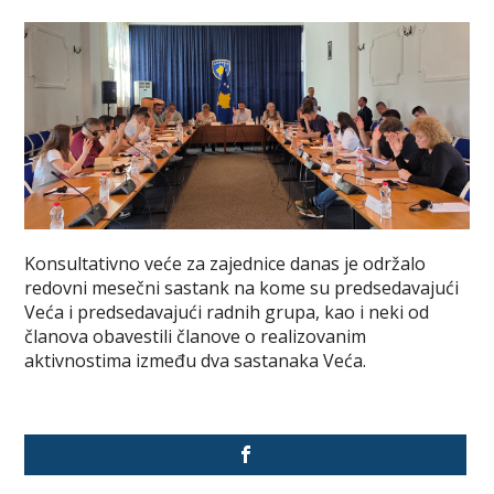
Konsultativno veće za zajednice danas je održalo
redovni mesečni sastank na kome su predsedavajući
Veća i predsedavajući radnih grupa, kao i neki od
članova obavestili članove o realizovanim
aktivnostima između dva sastanaka Veća.