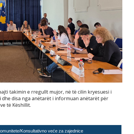
ti takimin e rregullt mujor, në të cilin kryesuesi i
si dhe disa nga anëtarët i informuan anëtarët për
e të Këshillit.
 Komunitete/Konsultativno veće za zajednice