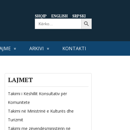
SHQIP
ENGLISH
SRPSKI
Search Button
Search
for:
AJME
ARKIVI
KONTAKTI
LAJMET
Takimi i Këshillit Konsultativ për
Komunitete
Takimi në Ministrinë e Kulturës dhe
Turizmit
Takimi me zëvendësministërin në