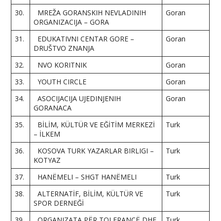
30.
MREŽA GORANSKIH NEVLADINIH
Goran
ORGANIZACIJA – GORA
31.
EDUKATIVNI CENTAR GORE –
Goran
DRUŠTVO ZNANJA
32.
NVO KORITNIK
Goran
33.
YOUTH CIRCLE
Goran
34.
ASOCIJACIJA UJEDINJENIH
Goran
GORANACA
35.
BİLİM, KÜLTÜR VE EĞİTİM MERKEZİ
Turk
– İLKEM
36.
KOSOVA TURK YAZARLAR BIRLIGI –
Turk
KOTYAZ
37.
HANËMELI – SHGT HANËMELI
Turk
38.
ALTERNATİF, BİLİM, KÜLTÜR VE
Turk
SPOR DERNEĞİ
39.
ORGANIZATA PËR TOLERANCË DHE
Turk