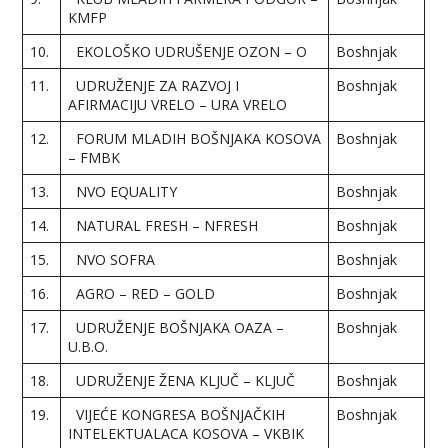
KMFP
10.
EKOLOŠKO UDRUŠENJE OZON – O
Boshnjak
11.
UDRUŽENJE ZA RAZVOJ I
Boshnjak
AFIRMACIJU VRELO – URA VRELO
12.
FORUM MLADIH BOŠNJAKA KOSOVA
Boshnjak
– FMBK
13.
NVO EQUALITY
Boshnjak
14.
NATURAL FRESH – NFRESH
Boshnjak
15.
NVO SOFRA
Boshnjak
16.
AGRO – RED – GOLD
Boshnjak
17.
UDRUŽENJE BOŠNJAKA OAZA –
Boshnjak
U.B.O.
18.
UDRUŽENJE ŽENA KLJUČ – KLJUČ
Boshnjak
19.
VIJEĆE KONGRESA BOŠNJAČKIH
Boshnjak
INTELEKTUALACA KOSOVA – VKBIK