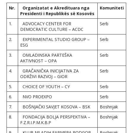
Nr.
Organizatat e Akredituara nga
Komuniteti
Presidenti i Republikës së Kosovës
1.
ADVOCACY CENTER FOR
Serb
DEMOCRATIC CULTURE – ACDC
2.
EXPERIMENTAL STUDIO GROUP –
Serb
ESG
3.
OMLADINSKA PARTEŠKA
Serb
AKTIVNOST – OPA
4.
GRAČANIČKA INICIJATIVA ZA
Serb
ODRŽIVI RAZVOJ – GIOR
5.
CHOICE OF YOUTH – CY
Serb
6.
NVO PROEXPO
Serb
7.
BOŠNJAČKI SAVJET KOSOVA – BSK
Boshnjak
8.
FONDACIJA BOLJA PERSPEKTIVA –
Boshnjak
F.Z.R.I.P.M.K.B.P
9.
KLUB MLADIH FARMERA PODGOR –
Boshnjak