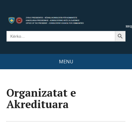
SHQ
Search Button
Search
for:
MENU
Organizatat e
Akredituara