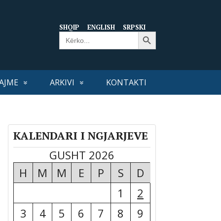
SHQIP
ENGLISH
SRPSKI
Search Button
Search
for:
AJME
ARKIVI
KONTAKTI
KALENDARI I NGJARJEVE
GUSHT 2026
H
M
M
E
P
S
D
1
2
3
4
5
6
7
8
9