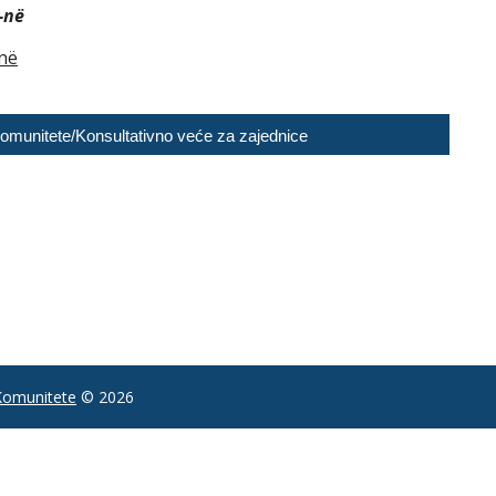
-në
në
 Komunitete/Konsultativno veće za zajednice
 Komunitete
© 2026