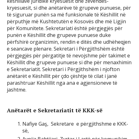
këshillave juridike kryesuesit dhe zëvendës-
kryesuesit, si dhe anëtarëve të grupeve punuese, për
të siguruar punën sa më funksionale të Këshillit në
përputhje më Kushtetutën e Kosovës dhe më Ligjin
për Komunitete. Sekretariati është përgjegjës për
punën e Këshillit dhe grupeve punuese duke
përfshirë organizimin, rendin e ditës dhe udhëheqjen
e seancave plenare. Sekretari i Përgjithshëm është
përgjegjës për përgatitje të nevojshme për takimet e
Këshillit dhe grupeve punuese si dhe për menaxhimin
e Sekretariatit. Sekretari i Përgjithshëm i njofton
anëtarët e Këshillit për çdo çështje të cilat i janë
parashtruar Këshillit nga ana e agjensioneve të
jashtme.
Anëtarët e Sekretariatit të KKK-së
Nafiye Gaş, Sekretare e përgjithshme e KKK-
së,