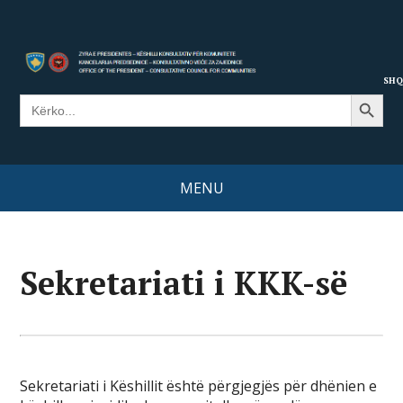
SHQ
Search Button
Search
for:
MENU
Sekretariati i KKK-së
Sekretariati i Këshillit është përgjegjës për dhënien e