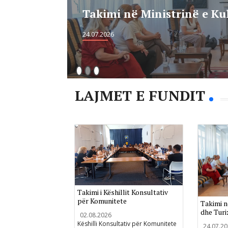
Takimi në Ministrinë e Ku
24.07.2026
LAJMET E FUNDIT
Takimi i Këshillit Konsultativ
për Komunitete
Takimi n
dhe Turi
02.08.2026
Këshilli Konsultativ për Komunitete
24.07.2