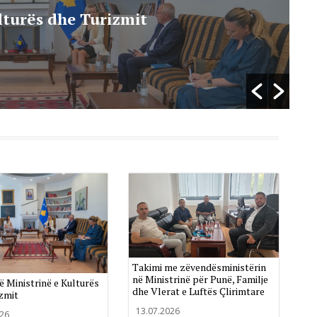
lturës dhe Turizmit
1
Takimi me zëvendësministërin
në Ministrinë për Punë, Familje
ë Ministrinë e Kulturës
dhe Vlerat e Luftës Çlirimtare
zmit
13.07.2026
026