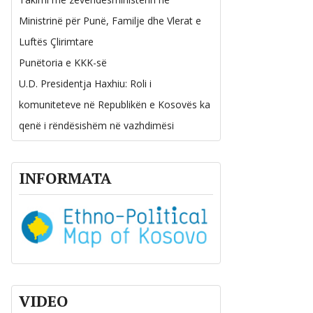
Takimi me zëvendësministërin në Ministr
Ministrinë për Punë, Familje dhe Vlerat e
Familje dhe Vlerat e Luftës Çlirimtare
Luftës Çlirimtare
Punëtoria e KKK-së
3.07.2026
U.D. Presidentja Haxhiu: Roli i
komuniteteve në Republikën e Kosovës ka
qenë i rëndësishëm në vazhdimësi
INFORMATA
VIDEO