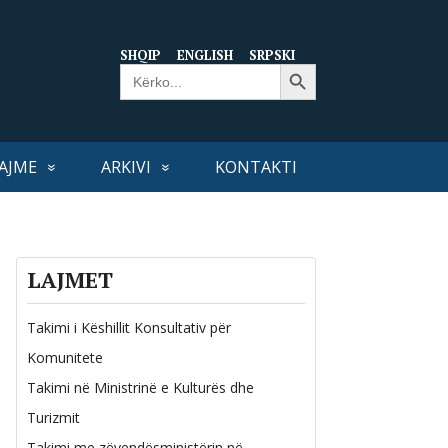
SHQIP
ENGLISH
SRPSKI
Search Button
Search
for:
AJME
ARKIVI
KONTAKTI
LAJMET
Takimi i Këshillit Konsultativ për
Komunitete
Takimi në Ministrinë e Kulturës dhe
Turizmit
Takimi me zëvendësministërin në