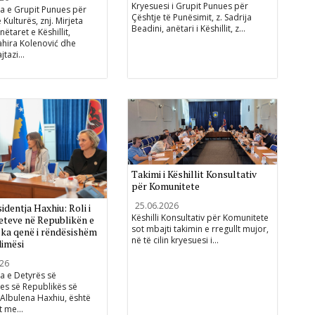
Kryesuesi i Grupit Punues për
a e Grupit Punues për
Çështje të Punësimit, z. Sadrija
 Kulturës, znj. Mirjeta
Beadini, anëtari i Këshillit, z...
ëtaret e Këshillit,
ahira Kolenović dhe
jtazi...
Takimi i Këshillit Konsultativ
për Komunitete
25.06.2026
identja Haxhiu: Roli i
Këshilli Konsultativ për Komunitete
teve në Republikën e
sot mbajti takimin e rregullt mujor,
ka qenë i rëndësishëm
në të cilin kryesuesi i...
imësi
026
a e Detyrës së
es së Republikës së
Albulena Haxhiu, është
t me...