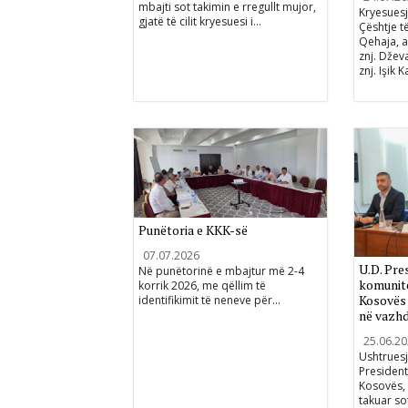
mbajti sot takimin e rregullt mujor,
Kryesuesj
gjatë të cilit kryesuesi i...
Çështje të
Qehaja, an
znj. Džev
znj. Işik Ka
Punëtoria e KKK-së
07.07.2026
U.D. Pres
Në punëtorinë e mbajtur më 2-4
komunite
korrik 2026, me qëllim të
Kosovës 
identifikimit të neneve për...
në vazhd
25.06.2
Ushtruesj
President
Kosovës, 
takuar so