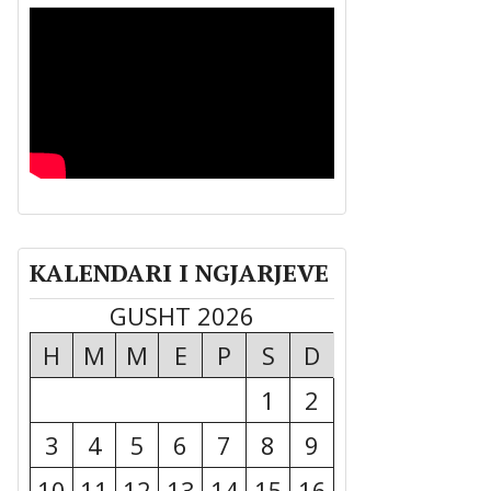
KALENDARI I NGJARJEVE
GUSHT 2026
H
M
M
E
P
S
D
1
2
3
4
5
6
7
8
9
10
11
12
13
14
15
16