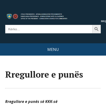
SHQ
Search Button
Search
for:
MENU
Rregullore e punës
Rregullore e punës së KKK-së