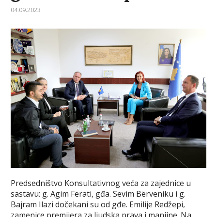
04.09.2023
Predsedništvo Konsultativnog veća za zajednice u
sastavu: g. Agim Ferati, gđa. Sevim Bërveniku i g.
Bajram Ilazi dočekani su od gđe. Emilije Redžepi,
zamenice premijera za ljudska prava i manjine. Na