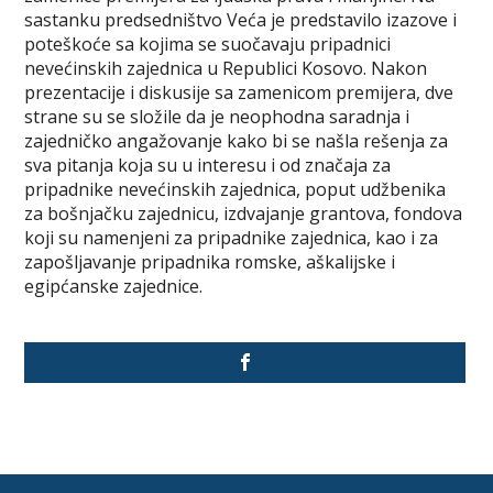
sastanku predsedništvo Veća je predstavilo izazove i
poteškoće sa kojima se suočavaju pripadnici
nevećinskih zajednica u Republici Kosovo. Nakon
prezentacije i diskusije sa zamenicom premijera, dve
strane su se složile da je neophodna saradnja i
zajedničko angažovanje kako bi se našla rešenja za
sva pitanja koja su u interesu i od značaja za
pripadnike nevećinskih zajednica, poput udžbenika
za bošnjačku zajednicu, izdvajanje grantova, fondova
koji su namenjeni za pripadnike zajednica, kao i za
zapošljavanje pripadnika romske, aškalijske i
egipćanske zajednice.