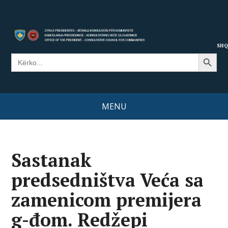
SHQ
Search Button
Search
for:
MENU
Sastanak
predsedništva Veća sa
zamenicom premijera
g-đom. Redžepi