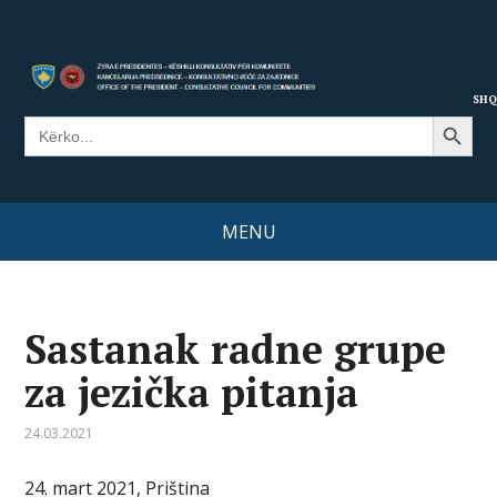
SHQ
Search Button
Search
for:
MENU
Sastanak radne grupe
za jezička pitanja
24.03.2021
24. mart 2021, Priština