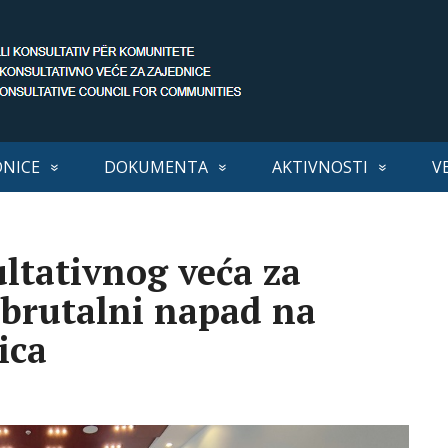
DNICE
DOKUMENTA
AKTIVNOSTI
V
ultativnog veća za
 brutalni napad na
ica