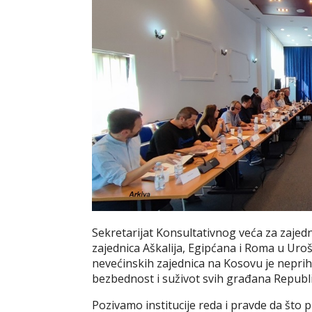
Sekretarijat Konsultativnog veća za zajed
zajednica Aškalija, Egipćana i Roma u Ur
nevećinskih zajednica na Kosovu je neprihva
bezbednost i suživot svih građana Republi
Pozivamo institucije reda i pravde da što 