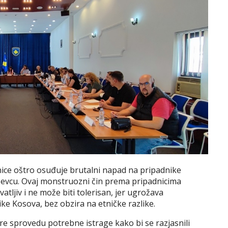
nice oštro osuđuje brutalni napad na pripadnike
oševcu. Ovaj monstruozni čin prema pripadnicima
tljiv i ne može biti tolerisan, jer ugrožava
ke Kosova, bez obzira na etničke razlike.
pre sprovedu potrebne istrage kako bi se razjasnili