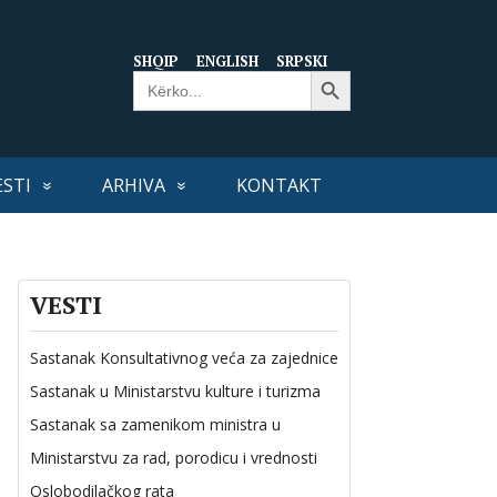
SHQIP
ENGLISH
SRPSKI
Search Button
Search
for:
ESTI
ARHIVA
KONTAKT
VESTI
Sastanak Konsultativnog veća za zajednice
Sastanak u Ministarstvu kulture i turizma
Sastanak sa zamenikom ministra u
Ministarstvu za rad, porodicu i vrednosti
Oslobodilačkog rata