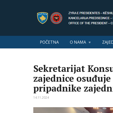
POČETNA
O NAMA
ZAJE
Sekretarijat Kons
zajednice osuđuje
pripadnike zajedn
14.11.2024