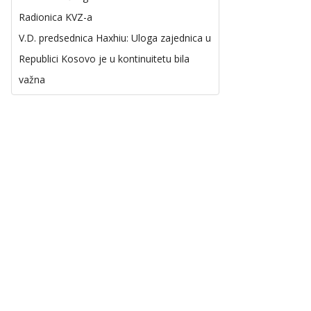
Radionica KVZ-a
V.D. predsednica Haxhiu: Uloga zajednica u
Republici Kosovo je u kontinuitetu bila
važna