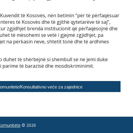
ë Kuvendit të Kosovës, nën betimin “për të përfaqësuar
nteres të Kosovës dhe të gjithë qytetarëve të saj”,
ur zgjidhjet brenda institucionit që përfaqësojnë dhe
uhet të mësohemi se vetë i gjejmë zgjidhjet, pa
et na përkasin neve, shtetit tonë dhe të ardhmes
o duhet të shërbejnë si shembull se ne jemi duke
i parime të barazisë dhe mosdiskriminimit.
 Komunitete/Konsultativno veće za zajednice
 Komunitete
© 2026