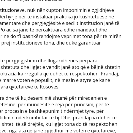
stitucioneve, nuk nënkupton imponimin e zgjidhjeve
dërhyrje për të instaluar praktika jo kushtetuese në
entare dhe përgjegjësitë e secilit institucion janë të
Po aq sa janë të përcaktuara edhe mandatet dhe
 Por ne do t’i bashkërendojmë veprimet tona për të mirën
t prej institucioneve tona, dhe duke garantuar
 të përgjegjshëm dhe llogaridhënës përpara
tetuta dhe ligjet e vendit janë ato që e bëjnë shtetin
okracia ka rregulla që duhet të respektohen. Prandaj,
ë marrë votën e popullit, në mesin e atyre që kanë
para qytetarëve të Kosovës.
ra dhe të kujdesemi më shumë për mirëqenien e
etësinë, për mundësitë e reja për punësim, për të
, për procesin e bashkëpunimit ndërmjet tyre, për
solidimin ndërkombëtar të tij. Dhe, prandaj na duhet të
 shteti të së drejtës, ku ligjet tona do të respektohen
neve, nga ata që janë zgjedhur me votën e qytetarëve,