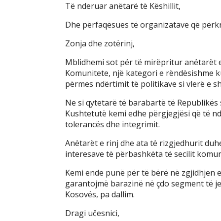
Të nderuar anëtarë të Këshillit,
Dhe përfaqësues të organizatave që përkra
Zonja dhe zotërinj,
Mblidhemi sot për të mirëpritur anëtarët e 
Komunitete, një kategori e rëndësishme ku
përmes ndërtimit të politikave si vlerë e s
Ne si qytetarë të barabartë të Republikës
Kushtetutë kemi edhe përgjegjësi që të nd
tolerancës dhe integrimit.
Anëtarët e rinj dhe ata të rizgjedhurit du
interesave të përbashkëta të secilit komun
Kemi ende punë për të bërë në zgjidhjen 
garantojmë barazinë në çdo segment të jet
Kosovës, pa dallim.
Dragi učesnici,