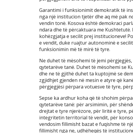
Garantimi i funksionimit demokratik të in
nga një institucion tjetër dhe aq më pak n
vendin tonë. Kosova është demokraci parlam
ndara dhe të përcaktuara me Kushtetutë. 
kohëzgjatja e secilit prej institucioneve!
e vendit, duke ruajtur autonominë e secili
funksionimin më të mirë të tyre.
Ne duhet të mësohemi të jemi përgjegjës,
qytetarëve tanë. Duhet të mësohemi se Kush
dhe ne të gjithë duhet ta kuptojmë se dem
zgjidhjet gjenden në mesin e atyre që kan
përgjegjësi përpara votuesve të tyre, për
Sepse ka ardhur koha që të shohim përpa
qytetarëve tanë: për arsimimin, për shënd
drejtat e tyre njerëzore, për liritë e tyre
integritetin territorial të vendit, për kon
vendosim fillimisht bazat e fuqishme të një
fillimisht nga ne, udhëheqës të institucio