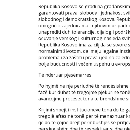
Republika Kosovo se gradi na građanskim
garantovati prava, sloboda i jednakost svi
slobodnog i demokratskog Kosova. Republi
omogućiti zajednicama i njihovim pripadnicim
unaprediti duh tolerancije, dijalog i pod
očuvanje verskog i kulturnog nasleđa svih
Republika Kosovo ima za cilj da se stvore 
normalnim životom, da imaju legalne insti
problema i za zaštitu prava i jedino zaje
bolje budućnosti i većem uspehu u evrops
Të nderuar pjesëmarrës,
Po hyjmë në një periudhë të rëndësishme 
fazë kur duhet të tregojmë pjekurinë tonë
avancojmë proceset tona të brendshme si
Krijimi shpejt i institucioneve tona do të 
tregojë aftësinë tonë për të menaxhuar kr
që do të çojnë drejt përmbushjes së pritje
përgjegjshëm dhe të respektuar si dhe pjes