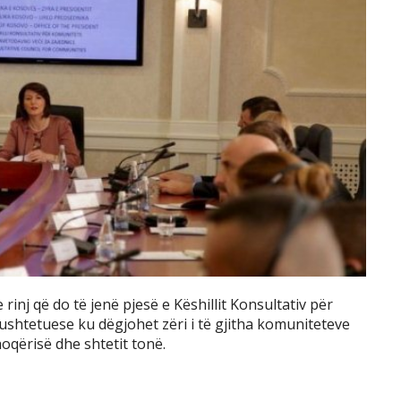
rinj që do të jenë pjesë e Këshillit Konsultativ për
shtetuese ku dëgjohet zëri i të gjitha komuniteteve
hoqërisë dhe shtetit tonë.