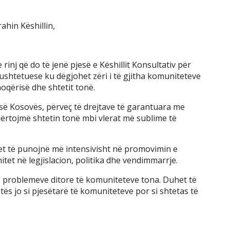
hin Këshillin,
rinj që do të jenë pjesë e Këshillit Konsultativ për
shtetuese ku dëgjohet zëri i të gjitha komuniteteve
hoqërisë dhe shtetit tonë.
 së Kosovës, përveç të drejtave të garantuara me
ërtojmë shtetin tonë mbi vlerat më sublime të
het të punojnë më intensivisht në promovimin e
itet në legjislacion, politika dhe vendimmarrje.
e problemeve ditore të komuniteteve tona. Duhet të
ës jo si pjesëtarë të komuniteteve por si shtetas të