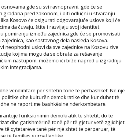
 osnovama gde su svi ravnopravni, gde će se
h građana pred zakonom, i biti odlučni u stvaranju
ka Kosovo će osigurati odgovarajuće uslove koji će
a da čuvaju, štite i razvijaju svoj identitet,
ršku pomirenju između zajednica gde će se promovisati
 zajednica, kao sastavnog dela nasleđa Kosova.
svi neophodni uslovi da sve zajednice na Kosovu zive
tucije kojima mogu da se obrate za rešavanje
dničkim nastupom, možemo ići brže napred u izgradnju
kim integracijama.
dhe vendimtare për shtetin tonë të përbashkët. Në një
 politike dhe kulturën demokratike dhe kur duhet të
 dhe në raport me bashkësinë ndërkombëtare.
garantojë funksionimin demokratik të shtetit, do të
izat dhe gatishmërinë tonë për të gjetur vetë zgjidhjet
ve të qytetarëve tanë për një shtet të përparuar, të
ë të familjes euroatlantike.