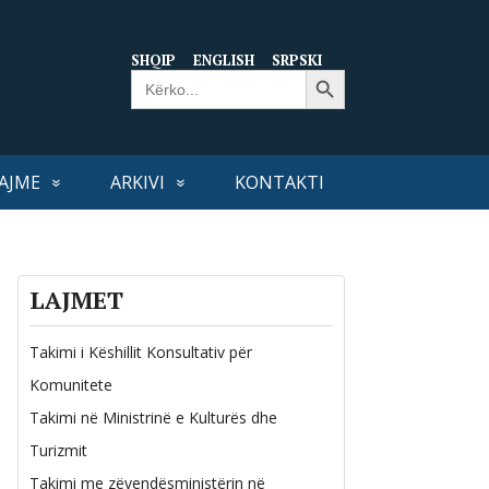
SHQIP
ENGLISH
SRPSKI
Search Button
Search
for:
AJME
ARKIVI
KONTAKTI
LAJMET
Takimi i Këshillit Konsultativ për
Komunitete
Takimi në Ministrinë e Kulturës dhe
Turizmit
Takimi me zëvendësministërin në