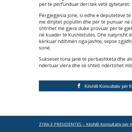
për të përfunduar deri tek vetë qytetarët.
Përgjegjësia jonë, si edhe e deputetëve t
me dinjitet popullin dhe për të punuar në i
shtrihet më gjerë duke provuar për të gjet
në kuadër të Kushtetutës. Dhe natyrisht d
kërkuar ndihmën nga jashtë, sepse zgjidhj
sonë.
Sukseset tona janë të përbashkëta dhe at
ndërtuar vlera dhe se shteti ndërtohet mb
Këshilli Konsultativ për
ZYRA E PRESIDENTES – Këshilli Konsultativ për