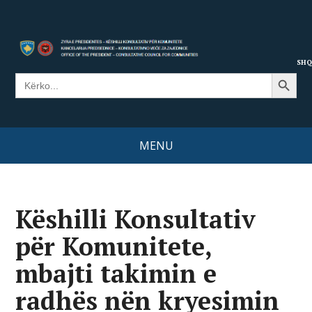
SHQ
Search Button
Search
for:
MENU
Këshilli Konsultativ
për Komunitete,
mbajti takimin e
radhës nën kryesimin