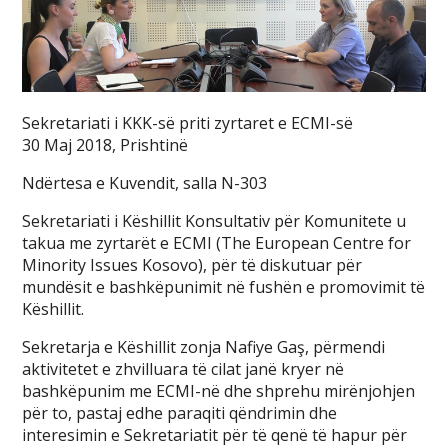
Sekretariati i KKK-së priti zyrtaret e ECMI-së
30 Maj 2018, Prishtinë
Ndërtesa e Kuvendit, salla N-303
Sekretariati i Këshillit Konsultativ për Komunitete u
takua me zyrtarët e ECMI (The European Centre for
Minority Issues Kosovo), për të diskutuar për
mundësit e bashkëpunimit në fushën e promovimit të
Këshillit.
Sekretarja e Këshillit zonja Nafiye Gaş, përmendi
aktivitetet e zhvilluara të cilat janë kryer në
bashkëpunim me ECMI-në dhe shprehu mirënjohjen
për to, pastaj edhe paraqiti qëndrimin dhe
interesimin e Sekretariatit për të qenë të hapur për