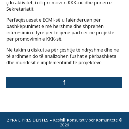
çdo aktivitet, i cili promovon KKK-në dhe punën e
Sekretariatit.
Përfaqësueset e ECMI-së u falënderuan për
bashkëpunimet e më hershme dhe shprehën
interesimin e tyre për të qenë partner në projekte
për promovimin e KKK-së.
Në takim u diskutua për çështje të ndryshme dhe në
të ardhmen do të analizohen fushat e përbashkëta
dhe mundësit e implementimit të projekteve.
ZYRA E PRESIDENTES – Këshilli Konsultativ për Komunitete
©
2026