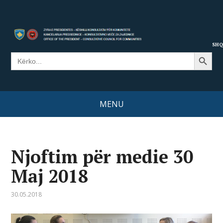
SHQ
Search Button
Search
for:
MENU
Njoftim për medie 30
Maj 2018
30.05.2018