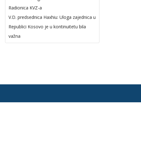
Radionica KVZ-a
V.D. predsednica Haxhiu: Uloga zajednica u
Republici Kosovo je u kontinuitetu bila
važna