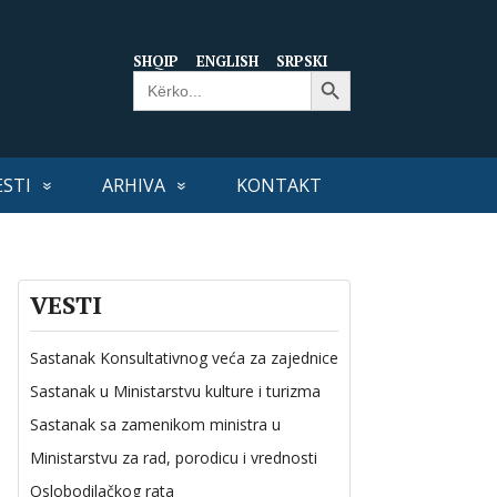
SHQIP
ENGLISH
SRPSKI
Search Button
Search
for:
ESTI
ARHIVA
KONTAKT
VESTI
Sastanak Konsultativnog veća za zajednice
Sastanak u Ministarstvu kulture i turizma
Sastanak sa zamenikom ministra u
Ministarstvu za rad, porodicu i vrednosti
Oslobodilačkog rata