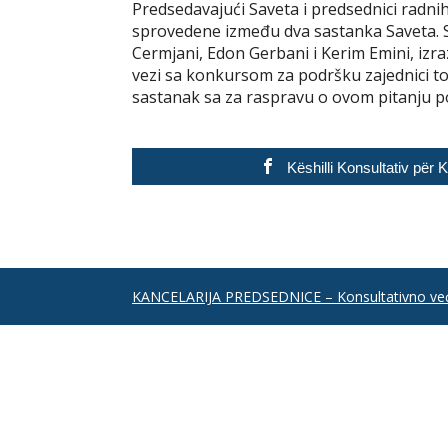
Predsedavajući Saveta i predsednici radni
sprovedene između dva sastanka Saveta. Sa
Cermjani, Edon Gerbani i Kerim Emini, izrazi
vezi sa konkursom za podršku zajednici to
sastanak sa za raspravu o ovom pitanju p
Këshilli Konsultativ për
KANCELARIJA PREDSEDNICE – Konsultativno već