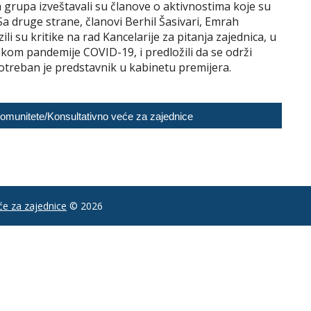
h grupa izveštavali su članove o aktivnostima koje su
 druge strane, članovi Berhil Šasivari, Emrah
li su kritike na rad Kancelarije za pitanja zajednica, u
kom pandemije COVID-19, i predložili da se održi
otreban je predstavnik u kabinetu premijera.
 Komunitete/Konsultativno veće za zajednice
e za zajednice
© 2026