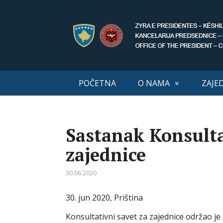
POČETNA
O NAMA
ZAJE
Sastanak Konsulta
zajednice
30.06.2020
30. jun 2020, Priština
Konsultativni savet za zajednice održao j