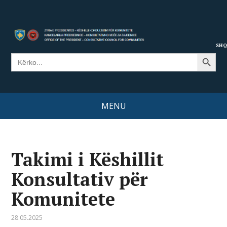
SHQ
Search Button
Search
for:
MENU
Takimi i Këshillit
Konsultativ për
Komunitete
28.05.2025