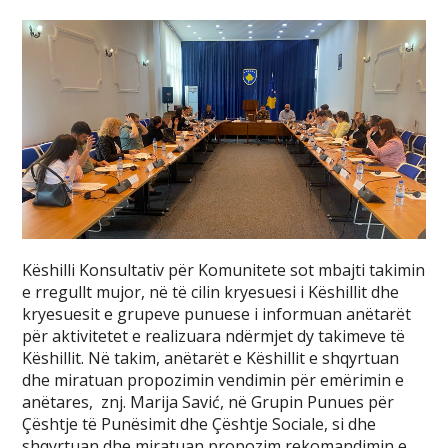
Këshilli Konsultativ për Komunitete sot mbajti takimin
e rregullt mujor, në të cilin kryesuesi i Këshillit dhe
kryesuesit e grupeve punuese i informuan anëtarët
për aktivitetet e realizuara ndërmjet dy takimeve të
Këshillit. Në takim, anëtarët e Këshillit e shqyrtuan
dhe miratuan propozimin vendimin për emërimin e
anëtares, znj. Marija Savić, në Grupin Punues për
Çështje të Punësimit dhe Çështje Sociale, si dhe
shqyrtuan dhe miratuan propozim rekomandimin e