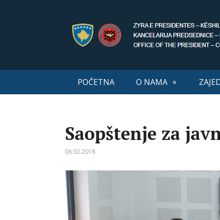
POČETNA
O NAMA
ZAJE
Saopštenje za jav
06.02.2018