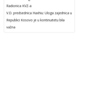
Radionica KVZ-a
V.D. predsednica Haxhiu: Uloga zajednica u
Republici Kosovo je u kontinuitetu bila
važna