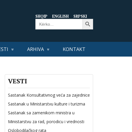
SHQIP
ENGLISH
SRPSKI
Search Button
Search
for:
ESTI
ARHIVA
KONTAKT
VESTI
Sastanak Konsultativnog veća za zajednice
Sastanak u Ministarstvu kulture i turizma
Sastanak sa zamenikom ministra u
Ministarstvu za rad, porodicu i vrednosti
Oslobodilačkog rata