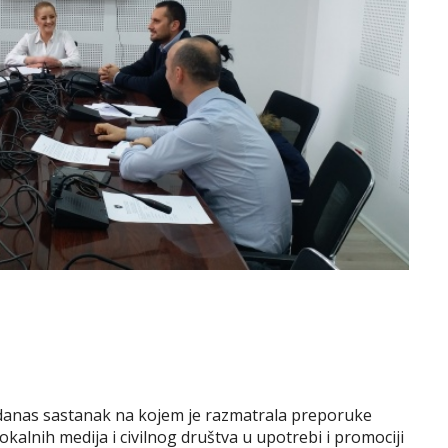
e danas sastanak na kojem je razmatrala preporuke
kalnih medija i civilnog društva u upotrebi i promociji