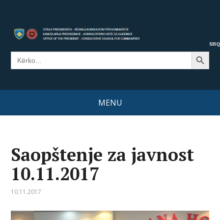
SHQ
Search Button
Search
for:
MENU
Saopštenje za javnost
10.11.2017
10.11.2017