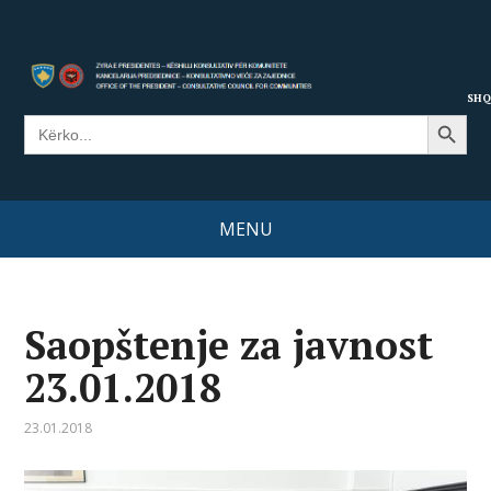
SHQ
Search Button
Search
for:
MENU
Saopštenje za javnost
23.01.2018
23.01.2018