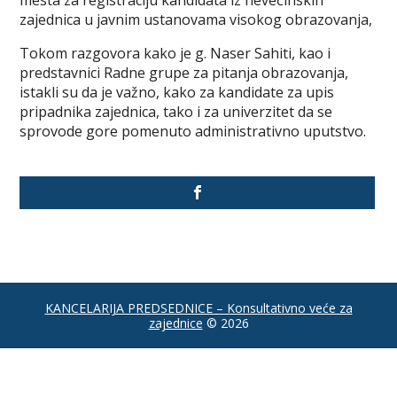
mesta za registraciju kandidata iz nevećinskih
zajednica u javnim ustanovama visokog obrazovanja,
Tokom razgovora kako je g. Naser Sahiti, kao i
predstavnici Radne grupe za pitanja obrazovanja,
istakli su da je važno, kako za kandidate za upis
pripadnika zajednica, tako i za univerzitet da se
sprovode gore pomenuto administrativno uputstvo.
KANCELARIJA PREDSEDNICE – Konsultativno veće za
zajednice
© 2026