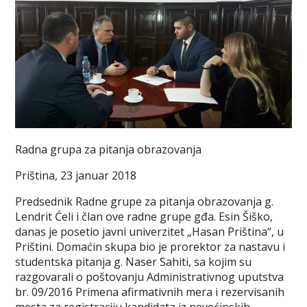
Radna grupa za pitanja obrazovanja
Priština, 23 januar 2018
Predsednik Radne grupe za pitanja obrazovanja g.
Lendrit Ćeli i član ove radne grupe gđa. Esin Šiško,
danas je posetio javni univerzitet „Hasan Priština“, u
Prištini. Domaćin skupa bio je prorektor za nastavu i
studentska pitanja g. Naser Sahiti, sa kojim su
razgovarali o poštovanju Administrativnog uputstva
br. 09/2016 Primena afirmativnih mera i rezervisanih