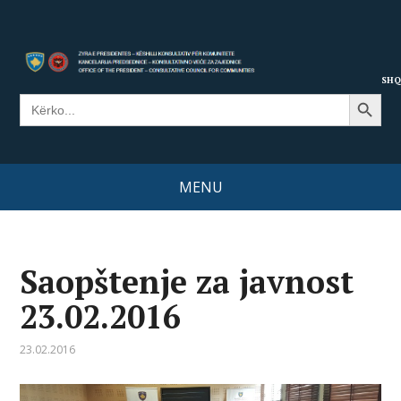
SHQ
Search Button
Search
for:
MENU
Saopštenje za javnost
23.02.2016
23.02.2016