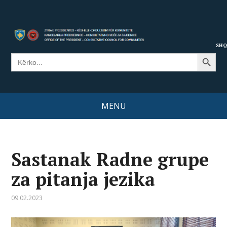
SHQ
Search Button
Search
for:
MENU
Sastanak Radne grupe
za pitanja jezika
09.02.2023